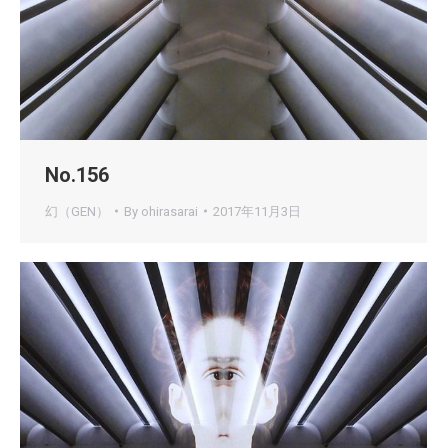
No.156
幻（GEN）
By
ohirasarai
2017年11月3日