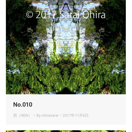
No.010
然（NEN）
By
ohirasarai
2017年11月6日