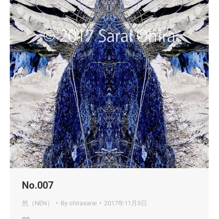
No.007
然（NEN）
By
ohirasarai
2017年11月3日