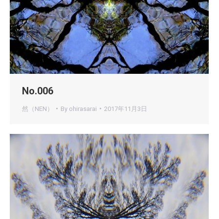
No.006
然（NEN）
By
ohirasarai
2017年11月3日