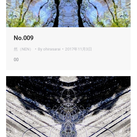
No.009
然（NEN）
By
ohirasarai
2017年11月3日
00