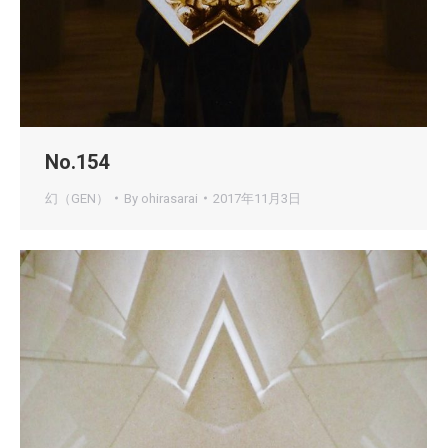
No.154
幻（GEN）
By
ohirasarai
2017年11月3日