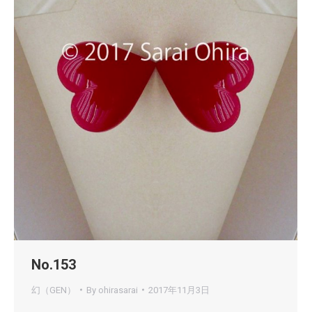
No.153
幻（GEN）
By
ohirasarai
2017年11月3日