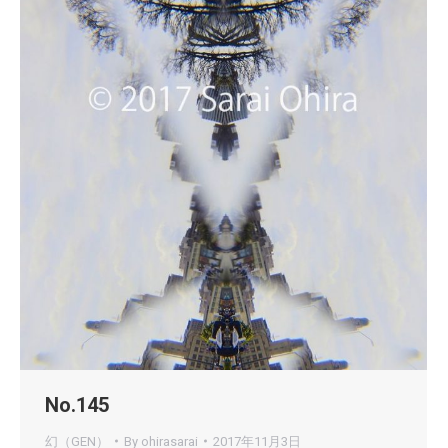
No.145
幻（GEN）
By
ohirasarai
2017年11月3日