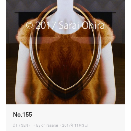
No.155
幻（GEN）
By
ohirasarai
2017年11月3日